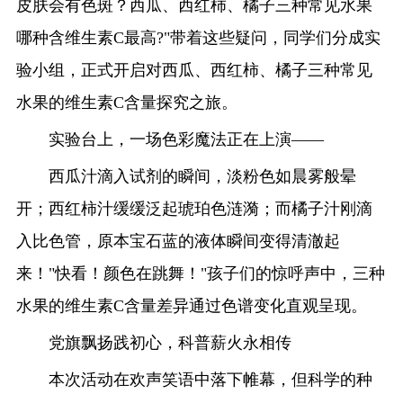
皮肤会有色斑？西瓜、西红柿、橘子三种常见水果
哪种含维生素C最高?"带着这些疑问，同学们分成实
验小组，正式开启对西瓜、西红柿、橘子三种常见
水果的维生素C含量探究之旅。
实验台上，一场色彩魔法正在上演——
西瓜汁滴入试剂的瞬间，淡粉色如晨雾般晕
开；西红柿汁缓缓泛起琥珀色涟漪；而橘子汁刚滴
入比色管，原本宝石蓝的液体瞬间变得清澈起
来！"快看！颜色在跳舞！"孩子们的惊呼声中，三种
水果的维生素C含量差异通过色谱变化直观呈现。
党旗飘扬践初心，科普薪火永相传
本次活动在欢声笑语中落下帷幕，但科学的种