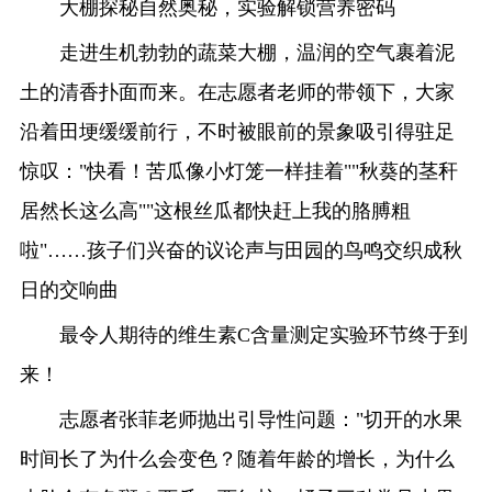
大棚探秘自然奥秘，实验解锁营养密码
走进生机勃勃的蔬菜大棚，温润的空气裹着泥
土的清香扑面而来。在志愿者老师的带领下，大家
沿着田埂缓缓前行，不时被眼前的景象吸引得驻足
惊叹："快看！苦瓜像小灯笼一样挂着""秋葵的茎秆
居然长这么高""这根丝瓜都快赶上我的胳膊粗
啦"……孩子们兴奋的议论声与田园的鸟鸣交织成秋
日的交响曲
最令人期待的维生素C含量测定实验环节终于到
来！
志愿者张菲老师抛出引导性问题："切开的水果
时间长了为什么会变色？随着年龄的增长，为什么